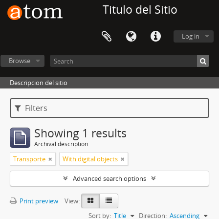
Titulo del Sitio
Log in
Browse
Descripcion del sitio
Filters
Showing 1 results
Archival description
Transporte
With digital objects
Advanced search options
Print preview
View:
Sort by:
Title
Direction:
Ascending