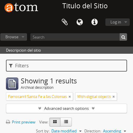
Titulo del Sitio
Log in
Browse
Descripcion del sitio
Filters
Showing 1 results
Archival description
Ferrocarril Santa Fe a las Colonias
With digital objects
Advanced search options
Print preview
View:
Sort by:
Date modified
Direction:
Ascending