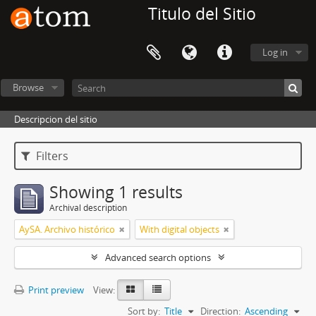
Titulo del Sitio
Log in
Browse
Descripcion del sitio
Filters
Showing 1 results
Archival description
AySA. Archivo histórico
With digital objects
Advanced search options
Print preview
View:
Sort by:
Title
Direction:
Ascending