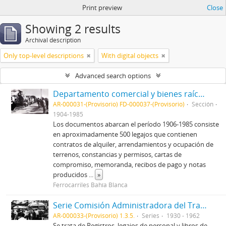
Print preview
Close
Showing 2 results
Archival description
Only top-level descriptions
With digital objects
Advanced search options
Departamento comercial y bienes raíces FCS-EFEA-Línea FC Gral. Roca
AR-000031-(Provisorio) FD-000037-(Provisorio)
Sección
1904-1985
Los documentos abarcan el período 1906-1985 consiste
en aproximadamente 500 legajos que contienen
contratos de alquiler, arrendamientos y ocupación de
terrenos, constancias y permisos, cartas de
compromiso, memoranda, recibos de pago y notas
producidos
...
»
Ferrocarriles Bahía Blanca
Serie Comisión Administradora del Transporte Automotor (C.A.T.A.)
AR-000033-(Provisorio) 1.3.5.
Series
1930 - 1962
Se trata de Registros, legajos de personal y libros de