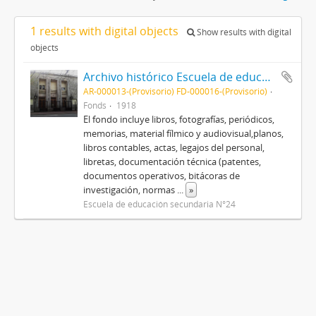
1 results with digital objects
Show results with digital
objects
Archivo histórico Escuela de educación secundaria N°24 "Ex Nacional de comercio N°1"
AR-000013-(Provisorio) FD-000016-(Provisorio)
Fonds
1918
El fondo incluye libros, fotografías, periódicos,
memorias, material fílmico y audiovisual,planos,
libros contables, actas, legajos del personal,
libretas, documentación técnica (patentes,
documentos operativos, bitácoras de
investigación, normas
...
»
Escuela de educación secundaria N°24