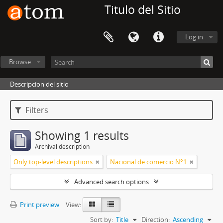
Titulo del Sitio
Log in
Browse
Descripcion del sitio
Filters
Showing 1 results
Archival description
Only top-level descriptions
Nacional de comercio N°1
Advanced search options
Print preview
View:
Sort by:
Title
Direction:
Ascending