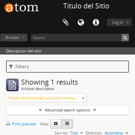
Titulo del Sitio
Log in
Browse
Descripcion del sitio
Filters
Showing 1 results
Archival description
Fondo documental Los Grobo Hermanos S.A
Advanced search options
Print preview
View:
Sort by:
Title
Direction:
Ascending