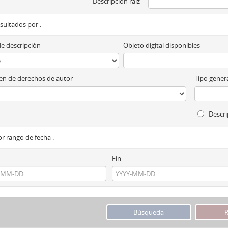
Descripción raíz
esultados por :
de descripción
Objeto digital disponibles
n de derechos de autor
Tipo genera
Descri
por rango de fecha :
Fin