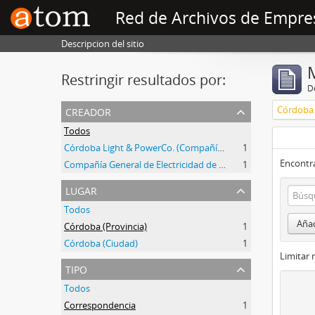
Red de Archivos de Empre
Descripcion del sitio
Restringir resultados por:
De
creador
Córdoba 
Todos
Córdoba Light & PowerCo. (Compañía de Luz y Fuerza de Córdoba)
1
Encontra
Compañía General de Electricidad de Córdoba
1
lugar
Todos
Añad
Córdoba (Provincia)
1
Córdoba (Ciudad)
1
Limitar 
tipo
Todos
Correspondencia
1