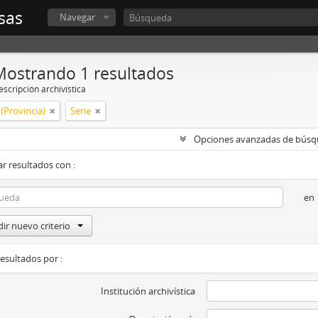
sas
Navegar
Mostrando 1 resultados
scripción archivística
(Provincia)
Serie
Opciones avanzadas de bús
r resultados con :
en
ir nuevo criterio
resultados por :
Institución archivística