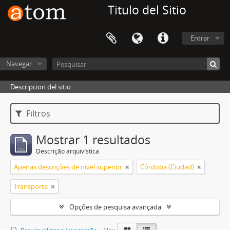
Titulo del Sitio
Entrar
Navegar
Descripcion del sitio
Filtros
Mostrar 1 resultados
Descrição arquivística
Apenas descrições de nível superior
Córdoba (Ciudad)
Transporte
Opções de pesquisa avançada