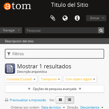
Titulo del Sitio
Entrar
Navegar
Descripcion del sitio
Filtros
Mostrar 1 resultados
Descrição arquivística
Córdoba (Ciudad)
Transporte
Com objeto digital
Opções de pesquisa avançada
Previsualizar a impressão
Ver:
Ordenar por ordem:
Data de início
Direção:
Descendente