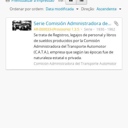
Previsualizar a impressão
Ver:
Ordenar por ordem:
Data modificada
Direção:
Ascendente
Serie Comisión Administradora del Transporte Automotor (C.A.T.A.)
AR-000033-(Provisorio) 1.3.5.
Série
1930 - 1962
Se trata de Registros, legajos de personal y libros
de sueldos producidos por la Comisión
Administradora del Transporte Automotor
(C.A.T.A.), empresa que según las épocas fue de
naturaleza estatal o privada.
Comisión Administradora del Transporte Automotor