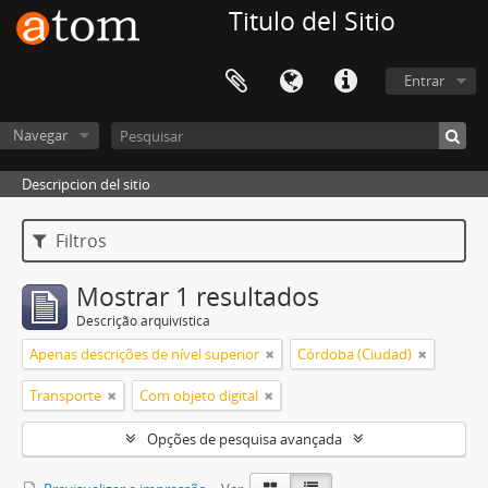
Titulo del Sitio
Entrar
Navegar
Descripcion del sitio
Filtros
Mostrar 1 resultados
Descrição arquivística
Apenas descrições de nível superior
Córdoba (Ciudad)
Transporte
Com objeto digital
Opções de pesquisa avançada