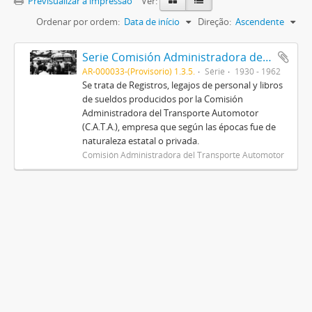
Previsualizar a impressão
Ver:
Ordenar por ordem:
Data de início
Direção:
Ascendente
Serie Comisión Administradora del Transporte Automotor (C.A.T.A.)
AR-000033-(Provisorio) 1.3.5.
Série
1930 - 1962
Se trata de Registros, legajos de personal y libros
de sueldos producidos por la Comisión
Administradora del Transporte Automotor
(C.A.T.A.), empresa que según las épocas fue de
naturaleza estatal o privada.
Comisión Administradora del Transporte Automotor