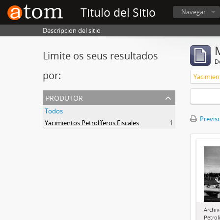
Titulo del Sitio
Navegar
Descripcion del sitio
Limite os seus resultados
D
por:
Yacimient
produtor
Todos
Previsu
Yacimientos Petrolíferos Fiscales
1
Archiv
Petrol