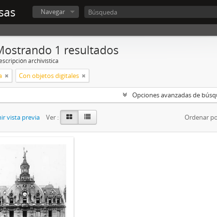
sas
Navegar
Mostrando 1 resultados
scripción archivística
a
Con objetos digitales
Opciones avanzadas de bús
r vista previa
Ver :
Ordenar po