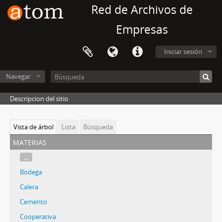
Red de Archivos de
Empresas
Iniciar sesión
Navegar
Descripcion del sitio
Vista de árbol
Lista
Búsqueda
materias
...
Bodega
Calera
Cemento
Cooperativa