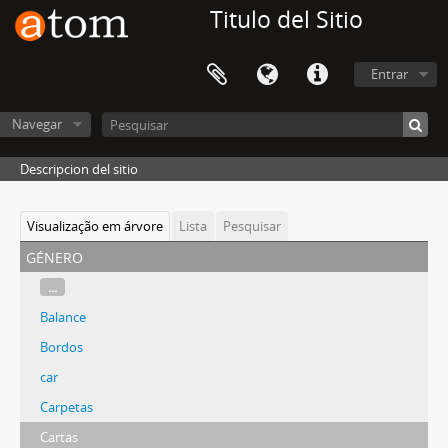
Titulo del Sitio
Entrar
Navegar
Descripcion del sitio
Visualização em árvore
Lista
Pesquisar
género
...
Balance
Bordos
car
Carpetas
Cartas